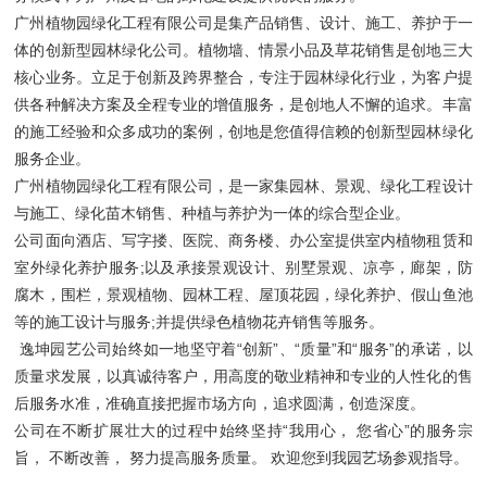
广州植物园绿化工程有限公司是集产品销售、设计、施工、养护于一
体的创新型园林绿化公司。植物墙、情景小品及草花销售是创地三大
核心业务。立足于创新及跨界整合，专注于园林绿化行业，为客户提
供各种解决方案及全程专业的增值服务，是创地人不懈的追求。丰富
的施工经验和众多成功的案例，创地是您值得信赖的创新型园林绿化
服务企业。
广州植物园绿化工程有限公司，是一家集园林、景观、绿化工程设计
与施工、绿化苗木销售、种植与养护为一体的综合型企业。
公司面向酒店、写字搂、医院、商务楼、办公室提供室内植物租赁和
室外绿化养护服务;以及承接景观设计、别墅景观、凉亭，廊架，防
腐木，围栏，景观植物、园林工程、屋顶花园，绿化养护、假山鱼池
等的施工设计与服务;并提供绿色植物花卉销售等服务。
逸坤园艺公司始终如一地坚守着“创新”、“质量”和“服务”的承诺，以
质量求发展，以真诚待客户，用高度的敬业精神和专业的人性化的售
后服务水准，准确直接把握市场方向，追求圆满，创造深度。
公司在不断扩展壮大的过程中始终坚持“我用心， 您省心”的服务宗
旨， 不断改善， 努力提高服务质量。 欢迎您到我园艺场参观指导。